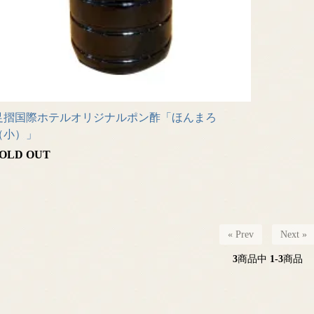
足摺国際ホテルオリジナルポン酢「ほんまろ
（小）」
OLD OUT
« Prev
Next »
3
商品中
1-3
商品