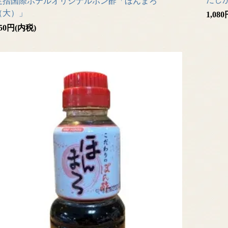
足摺国際ホテルオリジナルポン酢「ほんまろ
（大）」
1,08
50円(内税)